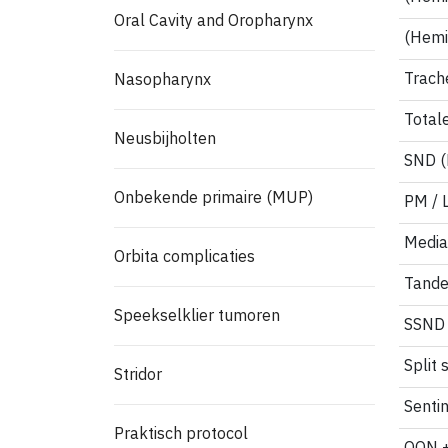
Oral Cavity and Oropharynx
(Hemi
Trach
Nasopharynx
Total
Neusbijholten
SND 
Onbekende primaire (MUP)
PM / 
Media
Orbita complicaties
Tande
Speekselklier tumoren
SSND
Split 
Stridor
Senti
Praktisch protocol