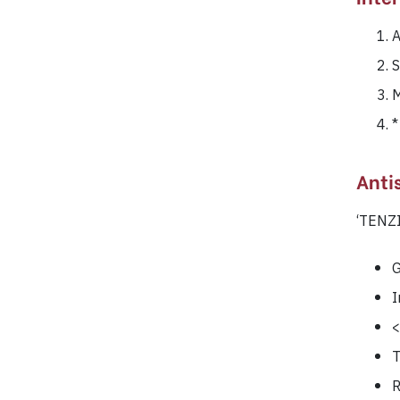
A
S
M
*
Anti
‘TENZI
G
I
<
T
R