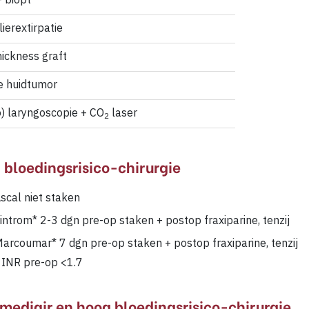
 biopt
ierextirpatie
hickness graft
ie huidtumor
o) laryngoscopie + CO
laser
2
 bloedingsrisico-chirurgie
scal niet staken
introm* 2-3 dgn pre-op staken + postop fraxiparine, tenzij
arcoumar* 7 dgn pre-op staken + postop fraxiparine, tenzij
 INR pre-op <1.7
rmediair en hoog bloedingsrisico-chirurgie