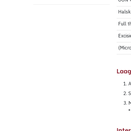
OON +
Halskl
Full t
Excis
(Micr
Laag
A
S
M
*
Inte