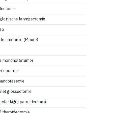
llectomie
glottische laryngectomie
lap
ale rinotomie (Moure)
ie mondholtetumor
r operatie
andoresectie
iële) glossectomie
rvlakkige) parotidectomie
) thyroïdectomie