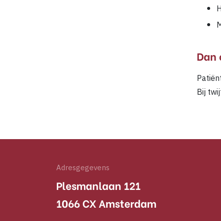
H
M
Dan 
Patiën
Bij twi
Adresgegevens
Plesmanlaan 121
1066 CX Amsterdam