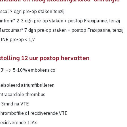
scal 7 dgn pre-op staken tenzij
introm* 2-3 dgn pre-op staken + postop Fraxiparine, tenzij
arcoumar* 7 dgn pre-op staken + postop Fraxiparine, tenzij
 INR pre-op < 1,7
stolling 12 uur postop hervatten
J’ = > 5-10% embolierisico
eïsoleerd atriumfibrilleren
ntracardiale thrombus
 3mnd na VTE
hrombofilie of recidiverende VTE
ecidiverende TIA’s