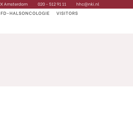
 CX Amsterdam
020 - 512 91 11
hhc@nki.nl
FD-HALSONCOLOGIE
VISITORS