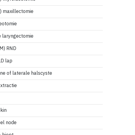
) maxillectomie
eotomie
e laryngectomie
(M) RND
LD lap
ne of laterale halscyste
xtractie
skin
nel node