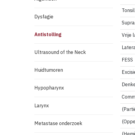
Tonsi
Dysfagie
Supra
Antistolling
Vrije 
Later
Ultrasound of the Neck
FESS
Huidtumoren
Excis
Denke
Hypopharynx
Comm
Larynx
(Part
(Oppe
Metastase onderzoek
(Hemi