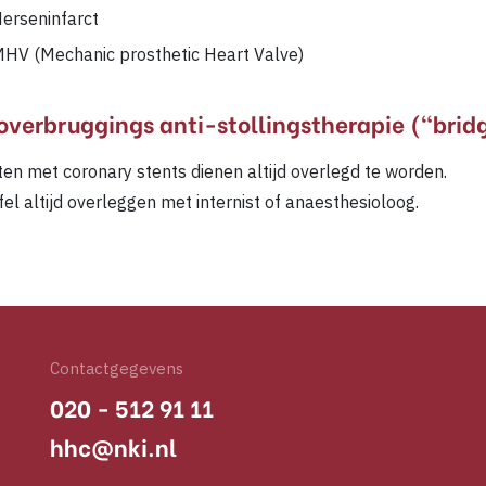
erseninfarct
HV (Mechanic prosthetic Heart Valve)
overbruggings anti-stollingstherapie (“brid
ten met coronary stents dienen altijd overlegd te worden.
jfel altijd overleggen met internist of anaesthesioloog.
Contactgegevens
020 - 512 91 11
hhc@nki.nl