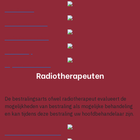
Ludi Smeele
Luc Karssemakers
Baris Karakullukcu
Martin Klop
Lilly-Ann van der Velden
Radiotherapeuten
De bestralingsarts ofwel radiotherapeut evalueert de
mogelijkheden van bestraling als mogelijke behandeling
en kan tijdens deze bestraling uw hoofdbehandelaar zijn.
Saar Clevers-van ’t Hof