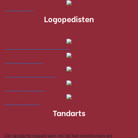
Rob van Son
Logopedisten
Harriët Ledeboer-Wuisman
Klaske van Sluis
Lisette van der Molen
Merel Latenstein
Anne Kornman
Tandarts
De tandarts speelt een rol bij het voorkomen en