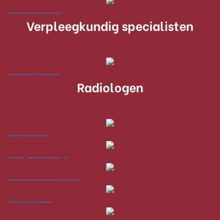
Lotte Heimans
Verpleegkundig specialisten
Marene Kroon
Radiologen
Loes Braun
Philip Pevenage
Alexander Schmitz
Klaas Staal
Laurens Topff