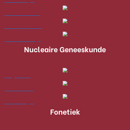
Bram Westerink
Petra de Koekoek
Charlotte Lange
Nucleaire Geneeskunde
Zing Cheung
Emilia Owers
Wouter Vogel
Fonetiek