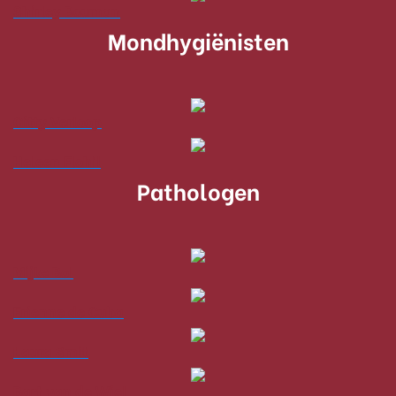
Shirley Bouman
Mondhygiënisten
Gitty Verloop
Heleen Flohil
Pathologen
Mijke Bol
Erienne de Cuba
Laura Smit
Bart van de Wiel