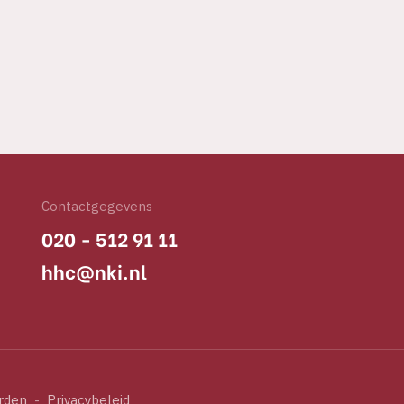
Contactgegevens
020 - 512 91 11
hhc@nki.nl
rden
-
Privacybeleid