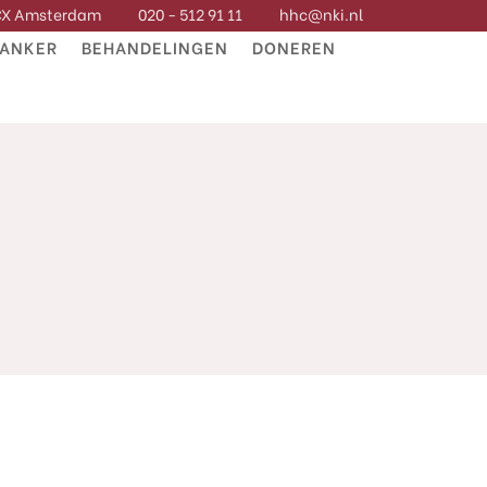
 CX Amsterdam
020 - 512 91 11
hhc@nki.nl
KANKER
BEHANDELINGEN
DONEREN