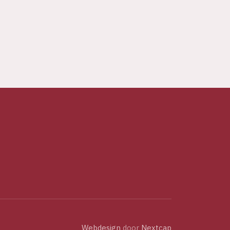
Webdesign
door
Nextcap